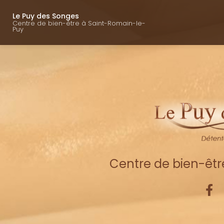
Navigation princ
Aller
au
Le Puy des Songes
Centre de bien-être à Saint-Romain-le-
contenu
Puy
principal
Centre de bien-êt