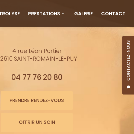
CTROLYSE
PRESTATIONS
GALERIE
CONTACT
Rituels
Massages
CONTACTEZ-NOUS
4 rue Léon Portier
Minceur
2610 SAINT-ROMAIN-LE-PUY
Soins visage
Bienfaits de l'eau
04 77 76 20 80
Beauté
Épilation cire
PRENDRE RENDEZ-VOUS
Maquillage semi-permanent
OFFRIR UN SOIN