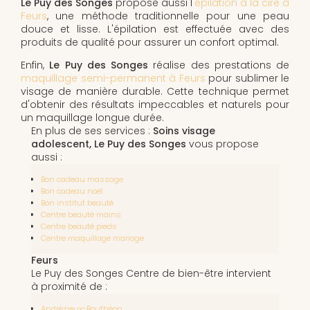
Le Puy des Songes
propose aussi l'
épilation à la cire à
Feurs
, une méthode traditionnelle pour une peau
douce et lisse. L'épilation est effectuée avec des
produits de qualité pour assurer un confort optimal.
Enfin,
Le Puy des Songes
réalise des prestations de
maquillage semi-permanent à Feurs
pour sublimer le
visage de manière durable. Cette technique permet
d'obtenir des résultats impeccables et naturels pour
un maquillage longue durée.
En plus de ses services :
Soins visage
adolescent, Le Puy des Songes
vous propose
aussi :
Bon cadeau massage
Bon cadeau noël
Bon institut beauté
Centre beauté mains
Centre beauté pieds
Centre maquillage mariage
Feurs
Le Puy des Songes Centre de bien-être intervient
à proximité de :
Andrézieux-Bouthéon