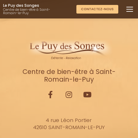
Aller
Le Puy des Songes
au
CONTACTEZ-NOUS
Centre de bien-être à Saint-
Romain-le-Puy
contenu
principal
Centre de bien-être à Saint-
Romain-le-Puy
4 rue Léon Portier
42610 SAINT-ROMAIN-LE-PUY