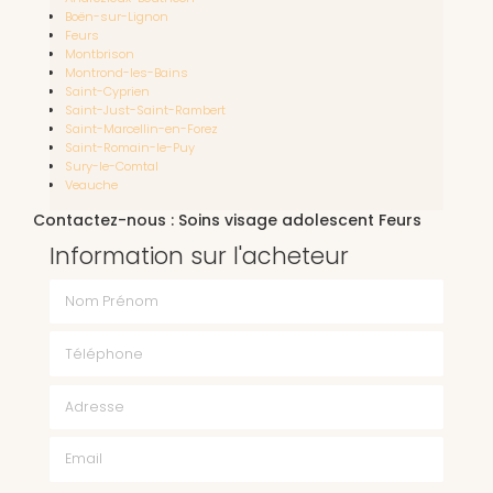
Boën-sur-Lignon
Feurs
Montbrison
Montrond-les-Bains
Saint-Cyprien
Saint-Just-Saint-Rambert
Saint-Marcellin-en-Forez
Saint-Romain-le-Puy
Sury-le-Comtal
Veauche
Contactez-nous : Soins visage adolescent Feurs
Information sur l'acheteur
Nom Prénom
Téléphone
Email