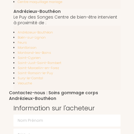
Centre maquillage mariage
Andrézieux-Bouthéon
Le Puy des Songes Centre de bien-être intervient
à proximité de :
Andrézieux-Bouthéon
Boën-sur-Lignon
Feurs
Montbrison
Montrond-les-Bains
Saint-Cyprien
Saint-Just-Saint-Rambert
Saint-Marcellin-en-Forez
Saint-Romain-le-Puy
Sury-le-Comtal
Veauche
Contactez-nous : Soins gommage corps
Andrézieux-Bouthéon
Information sur l'acheteur
Nom Prénom
Téléphone