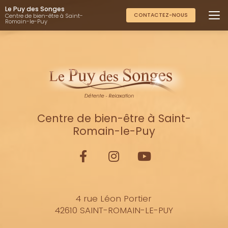
Aller
Le Puy des Songes
au
CONTACTEZ-NOUS
Centre de bien-être à Saint-
Romain-le-Puy
contenu
principal
Centre de bien-être à Saint-
Romain-le-Puy
4 rue Léon Portier
42610 SAINT-ROMAIN-LE-PUY