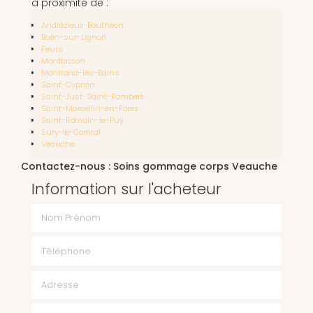
à proximité de :
Andrézieux-Bouthéon
Boën-sur-Lignon
Feurs
Montbrison
Montrond-les-Bains
Saint-Cyprien
Saint-Just-Saint-Rambert
Saint-Marcellin-en-Forez
Saint-Romain-le-Puy
Sury-le-Comtal
Veauche
Contactez-nous : Soins gommage corps Veauche
Information sur l'acheteur
Nom Prénom
Téléphone
Email