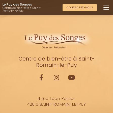
Aller
Le Puy des Songes
au
CONTACTEZ-NOUS
Centre de bien-être à Saint-
Romain-le-Puy
contenu
principal
Centre de bien-être à Saint-
Romain-le-Puy
4 rue Léon Portier
42610 SAINT-ROMAIN-LE-PUY