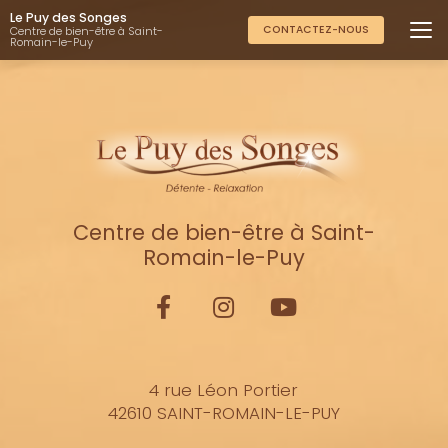
Aller
Le Puy des Songes
au
CONTACTEZ-NOUS
Centre de bien-être à Saint-
Romain-le-Puy
contenu
principal
Centre de bien-être à Saint-
Romain-le-Puy
4 rue Léon Portier
42610 SAINT-ROMAIN-LE-PUY