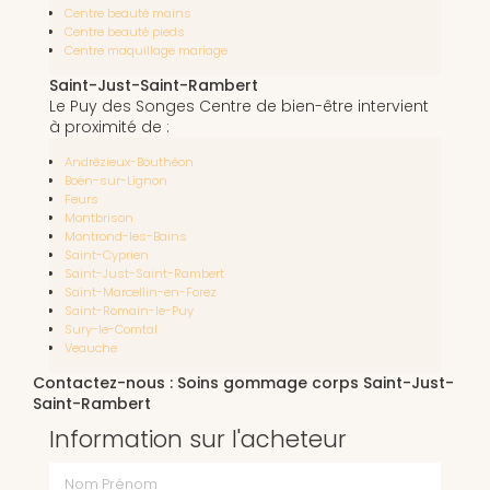
Centre beauté mains
Centre beauté pieds
Centre maquillage mariage
Saint-Just-Saint-Rambert
Le Puy des Songes Centre de bien-être intervient
à proximité de :
Andrézieux-Bouthéon
Boën-sur-Lignon
Feurs
Montbrison
Montrond-les-Bains
Saint-Cyprien
Saint-Just-Saint-Rambert
Saint-Marcellin-en-Forez
Saint-Romain-le-Puy
Sury-le-Comtal
Veauche
Contactez-nous : Soins gommage corps Saint-Just-
Saint-Rambert
Information sur l'acheteur
Nom Prénom