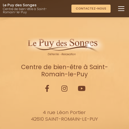
Aller
Le Puy des Songes
au
CONTACTEZ-NOUS
Centre de bien-être à Saint-
Romain-le-Puy
contenu
principal
Centre de bien-être à Saint-
Romain-le-Puy
4 rue Léon Portier
42610 SAINT-ROMAIN-LE-PUY