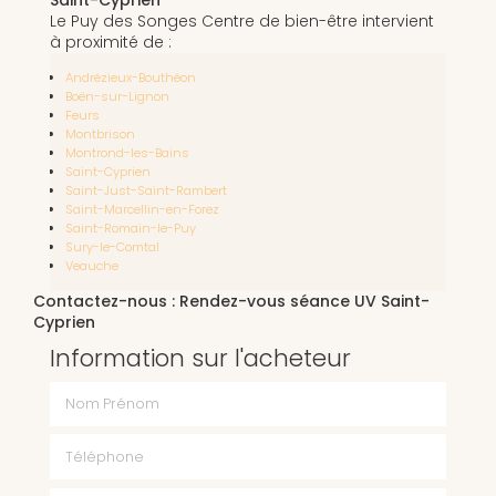
Le Puy des Songes Centre de bien-être intervient
à proximité de :
Andrézieux-Bouthéon
Boën-sur-Lignon
Feurs
Montbrison
Montrond-les-Bains
Saint-Cyprien
Saint-Just-Saint-Rambert
Saint-Marcellin-en-Forez
Saint-Romain-le-Puy
Sury-le-Comtal
Veauche
Contactez-nous : Rendez-vous séance UV Saint-
Cyprien
Information sur l'acheteur
Nom Prénom
Téléphone