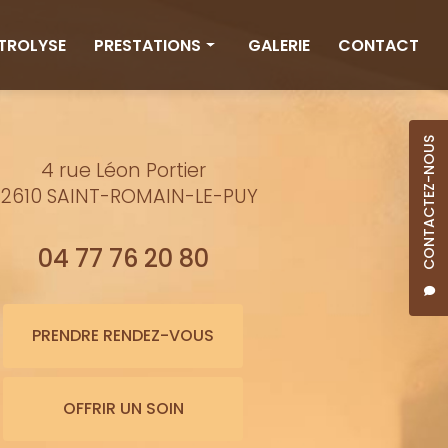
CTROLYSE
PRESTATIONS
GALERIE
CONTACT
Rituels
Massages
CONTACTEZ-NOUS
4 rue Léon Portier
Minceur
2610 SAINT-ROMAIN-LE-PUY
Soins visage
Bienfaits de l'eau
04 77 76 20 80
Beauté
Épilation cire
PRENDRE RENDEZ-VOUS
Maquillage semi-permanent
OFFRIR UN SOIN