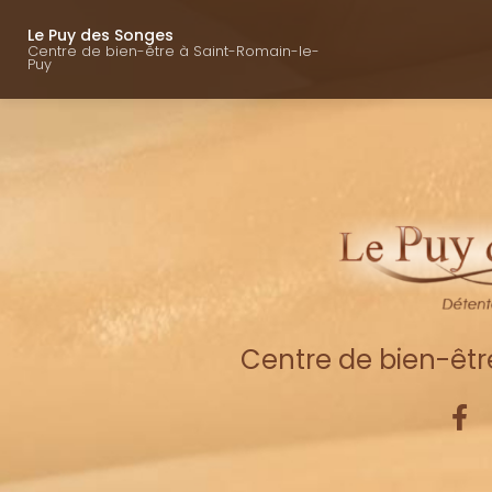
Navigation princ
Aller
au
Le Puy des Songes
Centre de bien-être à Saint-Romain-le-
contenu
Puy
principal
Centre de bien-êt