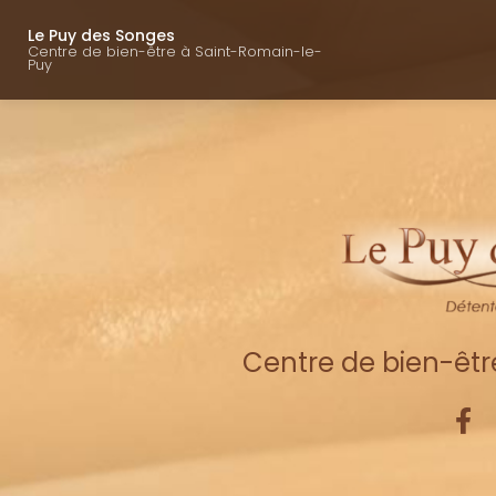
Navigation princ
Aller
au
Le Puy des Songes
Centre de bien-être à Saint-Romain-le-
contenu
Puy
principal
Centre de bien-êt