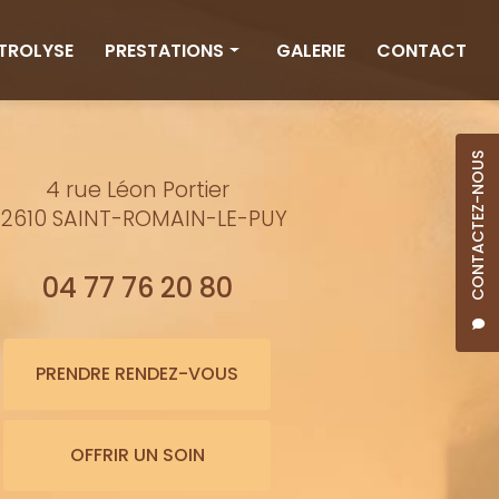
CTROLYSE
PRESTATIONS
GALERIE
CONTACT
Rituels
Massages
CONTACTEZ-NOUS
4 rue Léon Portier
Minceur
2610 SAINT-ROMAIN-LE-PUY
Soins visage
Bienfaits de l'eau
04 77 76 20 80
Beauté
Épilation cire
PRENDRE RENDEZ-VOUS
Maquillage semi-permanent
OFFRIR UN SOIN