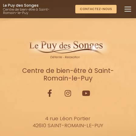
Aller
Le Puy des Songes
au
CONTACTEZ-NOUS
Centre de bien-être à Saint-
Romain-le-Puy
contenu
principal
Centre de bien-être à Saint-
Romain-le-Puy
4 rue Léon Portier
42610 SAINT-ROMAIN-LE-PUY