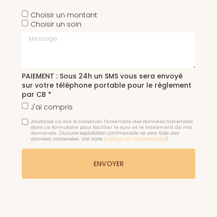
Choisir un montant
Choisir un soin
Message
PAIEMENT : Sous 24h un SMS vous sera envoyé
sur votre téléphone portable pour le règlement
par CB *
J'ai compris
J'autorise ce site à conserver l'ensemble des données transmises
dans ce formulaire pour faciliter le suivi et le traitement de ma
demande.
(Aucune exploitation commerciale ne sera faite des
données conservées. Voir notre
politique de confidentialité
)