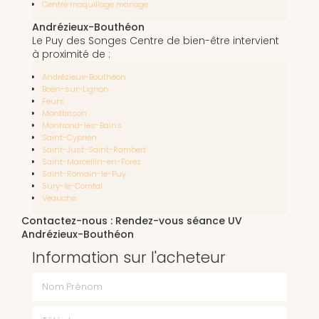
Centre maquillage mariage
Andrézieux-Bouthéon
Le Puy des Songes Centre de bien-être intervient
à proximité de :
Andrézieux-Bouthéon
Boën-sur-Lignon
Feurs
Montbrison
Montrond-les-Bains
Saint-Cyprien
Saint-Just-Saint-Rambert
Saint-Marcellin-en-Forez
Saint-Romain-le-Puy
Sury-le-Comtal
Veauche
Contactez-nous : Rendez-vous séance UV
Andrézieux-Bouthéon
Information sur l'acheteur
Nom Prénom
Téléphone