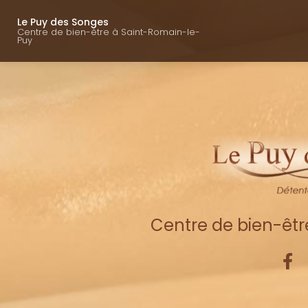
Navigation princ
Aller
au
Le Puy des Songes
Centre de bien-être à Saint-Romain-le-
contenu
Puy
principal
Centre de bien-êt