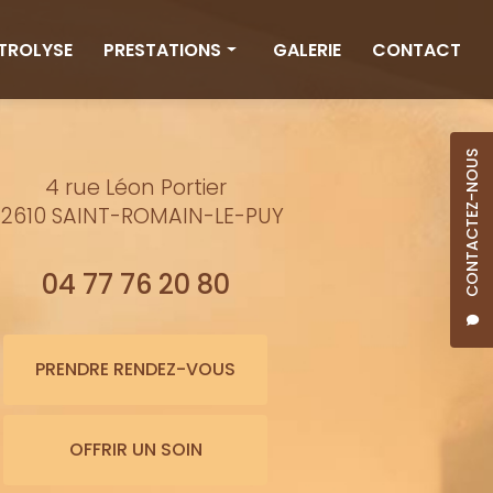
CTROLYSE
PRESTATIONS
GALERIE
CONTACT
Rituels
Massages
CONTACTEZ-NOUS
4 rue Léon Portier
Minceur
2610 SAINT-ROMAIN-LE-PUY
Soins visage
Bienfaits de l'eau
04 77 76 20 80
Beauté
Épilation cire
PRENDRE RENDEZ-VOUS
Maquillage semi-permanent
OFFRIR UN SOIN