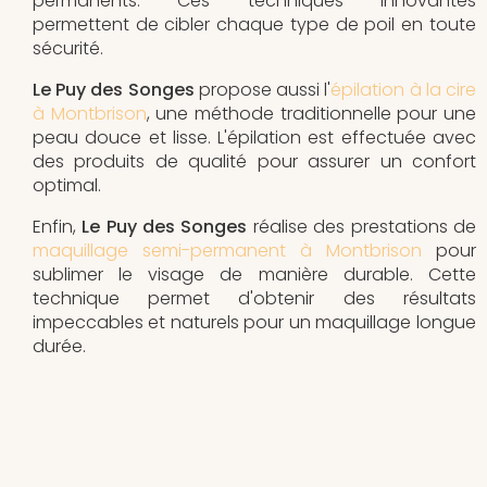
permanents. Ces techniques innovantes
permettent de cibler chaque type de poil en toute
sécurité.
Le Puy des Songes
propose aussi l'
épilation à la cire
à Montbrison
, une méthode traditionnelle pour une
peau douce et lisse. L'épilation est effectuée avec
des produits de qualité pour assurer un confort
optimal.
Enfin,
Le Puy des Songes
réalise des prestations de
maquillage semi-permanent à Montbrison
pour
sublimer le visage de manière durable. Cette
technique permet d'obtenir des résultats
impeccables et naturels pour un maquillage longue
durée.