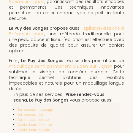
Boën-sur-Lignon
, garantissant des résultats efficaces
et permanents. Ces techniques innovantes
permettent de cibler chaque type de poil en toute
sécurité.
Le Puy des Songes
propose aussi l'
épilation à la cire à
Boën-sur-Lignon
, une méthode traditionnelle pour
une peau douce et lisse. L'épilation est effectuée avec
des produits de qualité pour assurer un confort
optimal.
Enfin,
Le Puy des Songes
réalise des prestations de
maquillage semi-permanent à Boën-sur-Lignon
pour
sublimer le visage de manière durable. Cette
technique permet d'obtenir des résultats
impeccables et naturels pour un maquillage longue
durée.
En plus de ses services :
Prise rendez-vous
sauna, Le Puy des Songes
vous propose aussi :
Bon cadeau massage
Bon cadeau noël
Bon institut beauté
Centre beauté mains
Centre beauté pieds