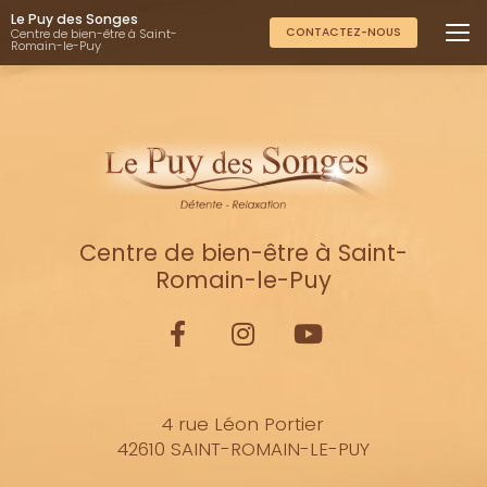
Aller
Le Puy des Songes
au
CONTACTEZ-NOUS
Centre de bien-être à Saint-
Romain-le-Puy
contenu
principal
Centre de bien-être à Saint-
Romain-le-Puy
4 rue Léon Portier
42610 SAINT-ROMAIN-LE-PUY