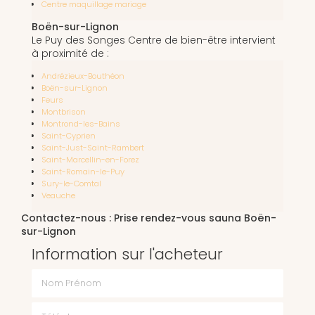
Centre maquillage mariage
Boën-sur-Lignon
Le Puy des Songes Centre de bien-être intervient
à proximité de :
Andrézieux-Bouthéon
Boën-sur-Lignon
Feurs
Montbrison
Montrond-les-Bains
Saint-Cyprien
Saint-Just-Saint-Rambert
Saint-Marcellin-en-Forez
Saint-Romain-le-Puy
Sury-le-Comtal
Veauche
Contactez-nous : Prise rendez-vous sauna Boën-
sur-Lignon
Information sur l'acheteur
Nom Prénom
Téléphone