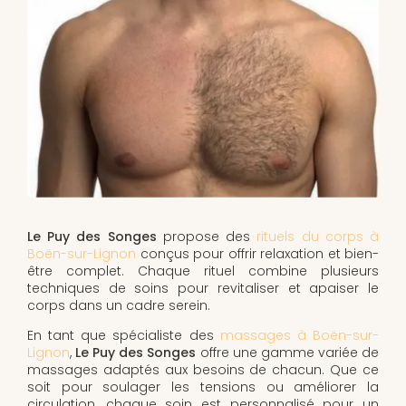
Le Puy des Songes
propose des
rituels du corps à
Boën-sur-Lignon
conçus pour offrir relaxation et bien-
être complet. Chaque rituel combine plusieurs
techniques de soins pour revitaliser et apaiser le
corps dans un cadre serein.
En tant que spécialiste des
massages à Boën-sur-
Lignon
,
Le Puy des Songes
offre une gamme variée de
massages adaptés aux besoins de chacun. Que ce
soit pour soulager les tensions ou améliorer la
circulation, chaque soin est personnalisé pour un