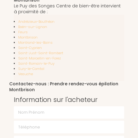
Le Puy des Songes Centre de bien-être intervient
à proximité de :
Andrézieux-Bouthéon
Boën-sur-Lignon
Feurs
Montbrison
Montrond-les-Bains
Saint-Cyprien
Saint-Just-Saint-Rambert
Saint-Marcellin-en-Forez
Saint-Romain-le-Puy
Sury-le-Comtal
Veauche
Contactez-nous : Prendre rendez-vous épilation
Montbrison
Information sur l'acheteur
Nom Prénom
Téléphone