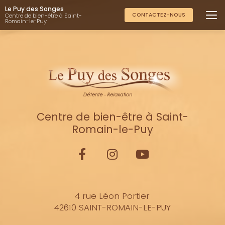
Aller
Le Puy des Songes
au
CONTACTEZ-NOUS
Centre de bien-être à Saint-
Romain-le-Puy
contenu
principal
Centre de bien-être à Saint-
Romain-le-Puy
4 rue Léon Portier
42610 SAINT-ROMAIN-LE-PUY