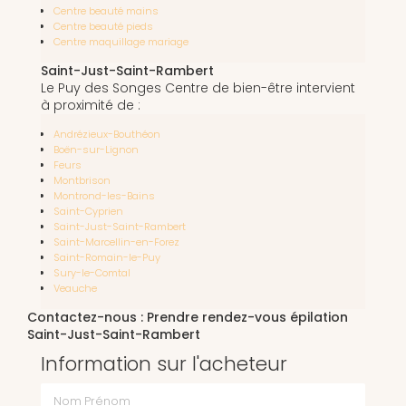
Centre beauté mains
Centre beauté pieds
Centre maquillage mariage
Saint-Just-Saint-Rambert
Le Puy des Songes Centre de bien-être intervient
à proximité de :
Andrézieux-Bouthéon
Boën-sur-Lignon
Feurs
Montbrison
Montrond-les-Bains
Saint-Cyprien
Saint-Just-Saint-Rambert
Saint-Marcellin-en-Forez
Saint-Romain-le-Puy
Sury-le-Comtal
Veauche
Contactez-nous : Prendre rendez-vous épilation
Saint-Just-Saint-Rambert
Information sur l'acheteur
Nom Prénom