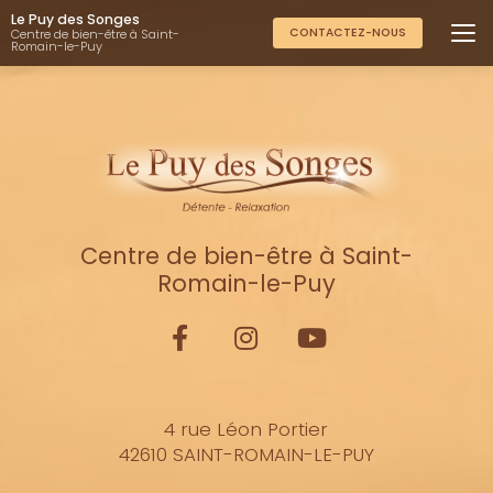
Aller
Le Puy des Songes
au
CONTACTEZ-NOUS
Centre de bien-être à Saint-
Romain-le-Puy
contenu
principal
Centre de bien-être à Saint-
Romain-le-Puy
4 rue Léon Portier
42610 SAINT-ROMAIN-LE-PUY