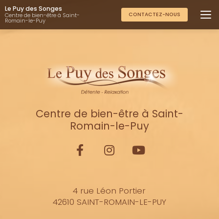
Aller
Le Puy des Songes
au
CONTACTEZ-NOUS
Centre de bien-être à Saint-
Romain-le-Puy
contenu
principal
Centre de bien-être à Saint-
Romain-le-Puy
4 rue Léon Portier
42610 SAINT-ROMAIN-LE-PUY