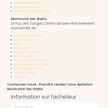
Centre beauté mains
Centre beauté pieds
Centre maquillage mariage
Montrond-les-Bains
Le Puy des Songes Centre de bien-être intervient
à proximité de :
Andrézieux-Bouthéon
Boën-sur-Lignon
Feurs
Montbrison
Montrond-les-Bains
Saint-Cyprien
Saint-Just-Saint-Rambert
Saint-Marcellin-en-Forez
Saint-Romain-le-Puy
Sury-le-Comtal
Veauche
Contactez-nous : Prendre rendez-vous épilation
Montrond-les-Bains
Information sur l'acheteur
Nom Prénom