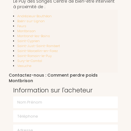
Le Puy des Songes Centre de bien-être intervient
à proximité de :
Andrézieux-Bouthéon
Boën-sur-Lignon
Feurs
Montbrison
Montrond-les-Bains
Saint-Cyprien
Saint-Just-Saint-Rambert
Saint-Marcellin-en-Forez
Saint-Romain-le-Puy
Sury-le-Comtal
Veauche
Contactez-nous : Comment perdre poids
Montbrison
Information sur l'acheteur
Nom Prénom
Téléphone