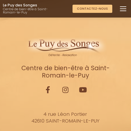
Aller
Le Puy des Songes
au
CONTACTEZ-NOUS
Centre de bien-être à Saint-
Romain-le-Puy
contenu
principal
Centre de bien-être à Saint-
Romain-le-Puy
4 rue Léon Portier
42610 SAINT-ROMAIN-LE-PUY