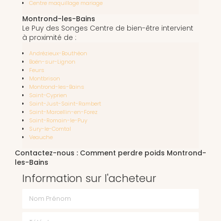
Centre maquillage mariage
Montrond-les-Bains
Le Puy des Songes Centre de bien-être intervient
à proximité de :
Andrézieux-Bouthéon
Boën-sur-Lignon
Feurs
Montbrison
Montrond-les-Bains
Saint-Cyprien
Saint-Just-Saint-Rambert
Saint-Marcellin-en-Forez
Saint-Romain-le-Puy
Sury-le-Comtal
Veauche
Contactez-nous : Comment perdre poids Montrond-
les-Bains
Information sur l'acheteur
Nom Prénom
Téléphone