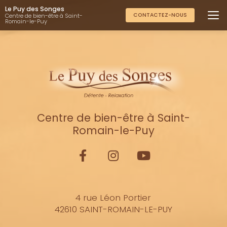
Aller
Le Puy des Songes
au
CONTACTEZ-NOUS
Centre de bien-être à Saint-
Romain-le-Puy
contenu
principal
Centre de bien-être à Saint-
Romain-le-Puy
4 rue Léon Portier
42610 SAINT-ROMAIN-LE-PUY