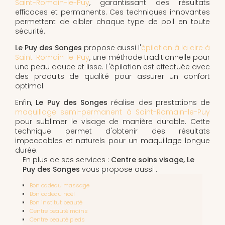
Saint-Romain-le-Puy
, garantissant des résultats
efficaces et permanents. Ces techniques innovantes
permettent de cibler chaque type de poil en toute
sécurité.
Le Puy des Songes
propose aussi l'
épilation à la cire à
Saint-Romain-le-Puy
, une méthode traditionnelle pour
une peau douce et lisse. L'épilation est effectuée avec
des produits de qualité pour assurer un confort
optimal.
Enfin,
Le Puy des Songes
réalise des prestations de
maquillage semi-permanent à Saint-Romain-le-Puy
pour sublimer le visage de manière durable. Cette
technique permet d'obtenir des résultats
impeccables et naturels pour un maquillage longue
durée.
En plus de ses services :
Centre soins visage, Le
Puy des Songes
vous propose aussi :
Bon cadeau massage
Bon cadeau noël
Bon institut beauté
Centre beauté mains
Centre beauté pieds