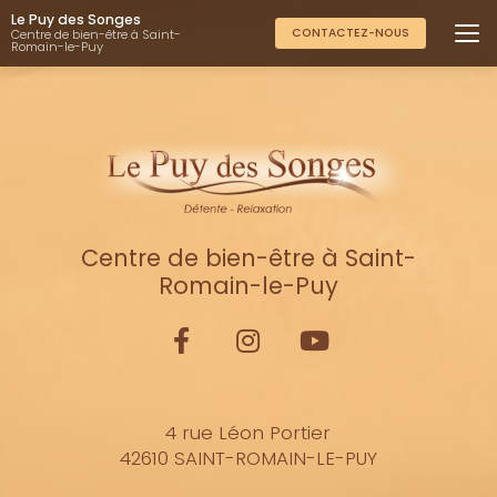
Aller
Le Puy des Songes
au
CONTACTEZ-NOUS
Centre de bien-être à Saint-
Romain-le-Puy
contenu
principal
Centre de bien-être à Saint-
Romain-le-Puy
4 rue Léon Portier
42610 SAINT-ROMAIN-LE-PUY