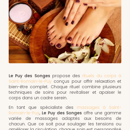
Le Puy des Songes
propose des
rituels du corps à
Saint-Romain-le-Puy
conçus pour offrir relaxation et
bien-être complet. Chaque rituel combine plusieurs
techniques de soins pour revitaliser et apaiser le
corps dans un cadre serein.
En tant que spécialiste des
massages à Saint-
Romain-le-Puy
,
Le Puy des Songes
offre une gamme
variée de massages adaptés aux besoins de
chacun. Que ce soit pour soulager les tensions ou
améliorer la circulation, chaque soin est personnalisé