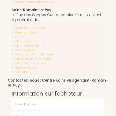
Centre maquillage mariage
Saint-Romain-le-Puy
Le Puy des Songes Centre de bien-être intervient
à proximité de :
Andrézieux-Bouthéon
Boën-sur-Lignon
Feurs
Montbrison
Montrond-les-Bains
Saint-Cyprien
Saint-Just-Saint-Rambert
Saint-Marcellin-en-Forez
Saint-Romain-le-Puy
Sury-le-Comtal
Veauche
Contactez-nous : Centre soins visage Saint-Romain-
le-Puy
Information sur l'acheteur
Nom Prénom
Téléphone