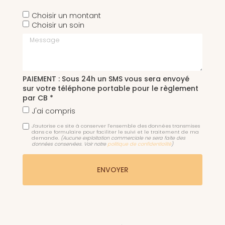
Choisir un montant
Choisir un soin
Message
PAIEMENT : Sous 24h un SMS vous sera envoyé
sur votre téléphone portable pour le règlement
par CB *
J'ai compris
J'autorise ce site à conserver l'ensemble des données transmises
dans ce formulaire pour faciliter le suivi et le traitement de ma
demande.
(Aucune exploitation commerciale ne sera faite des
données conservées. Voir notre
politique de confidentialité
)