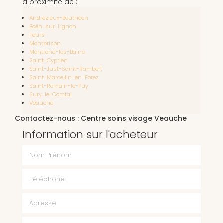
à proximité de :
Andrézieux-Bouthéon
Boën-sur-Lignon
Feurs
Montbrison
Montrond-les-Bains
Saint-Cyprien
Saint-Just-Saint-Rambert
Saint-Marcellin-en-Forez
Saint-Romain-le-Puy
Sury-le-Comtal
Veauche
Contactez-nous : Centre soins visage Veauche
Information sur l'acheteur
Nom Prénom
Téléphone
Email