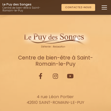
Aller
Le Puy des Songes
au
CONTACTEZ-NOUS
Centre de bien-être à Saint-
Romain-le-Puy
contenu
principal
Centre de bien-être à Saint-
Romain-le-Puy
4 rue Léon Portier
42610 SAINT-ROMAIN-LE-PUY