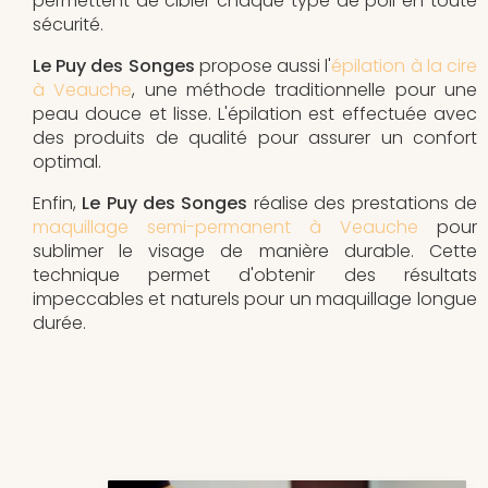
permettent de cibler chaque type de poil en toute
sécurité.
Le Puy des Songes
propose aussi l'
épilation à la cire
à Veauche
, une méthode traditionnelle pour une
peau douce et lisse. L'épilation est effectuée avec
des produits de qualité pour assurer un confort
optimal.
Enfin,
Le Puy des Songes
réalise des prestations de
maquillage semi-permanent à Veauche
pour
sublimer le visage de manière durable. Cette
technique permet d'obtenir des résultats
impeccables et naturels pour un maquillage longue
durée.