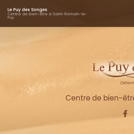
Navigation princ
Aller
au
Le Puy des Songes
Centre de bien-être à Saint-Romain-le-
contenu
Puy
principal
Centre de bien-êt