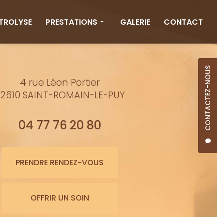
CTROLYSE
PRESTATIONS
GALERIE
CONTACT
Rituels
Massages
CONTACTEZ-NOUS
4 rue Léon Portier
Minceur
2610 SAINT-ROMAIN-LE-PUY
Soins visage
Bienfaits de l'eau
04 77 76 20 80
Beauté
Épilation cire
PRENDRE RENDEZ-VOUS
Maquillage semi-permanent
OFFRIR UN SOIN