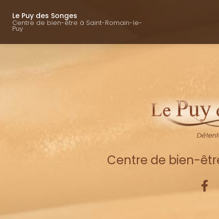
Navigation princ
Aller
au
Le Puy des Songes
Centre de bien-être à Saint-Romain-le-
contenu
Puy
principal
Centre de bien-êt