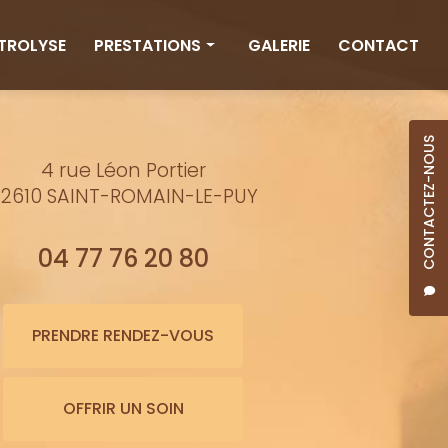
CTROLYSE
PRESTATIONS
GALERIE
CONTACT
Rituels
Massages
CONTACTEZ-NOUS
4 rue Léon Portier
Minceur
2610 SAINT-ROMAIN-LE-PUY
Soins visage
Bienfaits de l'eau
04 77 76 20 80
Beauté
Épilation cire
PRENDRE RENDEZ-VOUS
Maquillage semi-permanent
OFFRIR UN SOIN