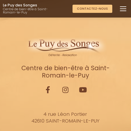
Aller
Le Puy des Songes
au
CONTACTEZ-NOUS
Centre de bien-être à Saint-
Romain-le-Puy
contenu
principal
Centre de bien-être à Saint-
Romain-le-Puy
4 rue Léon Portier
42610 SAINT-ROMAIN-LE-PUY