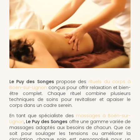
Le Puy des Songes
propose des
rituels du corps à
Boën-sur-Lignon
conçus pour offrir relaxation et bien-
être complet. Chaque rituel combine plusieurs
techniques de soins pour revitaliser et apaiser le
corps dans un cadre serein.
En tant que spécialiste des
massages à Boën-sur-
Lignon
,
Le Puy des Songes
offre une gamme variée de
massages adaptés aux besoins de chacun. Que ce
soit pour soulager les tensions ou améliorer la
circulation, chaque soin est personnalisé pour un