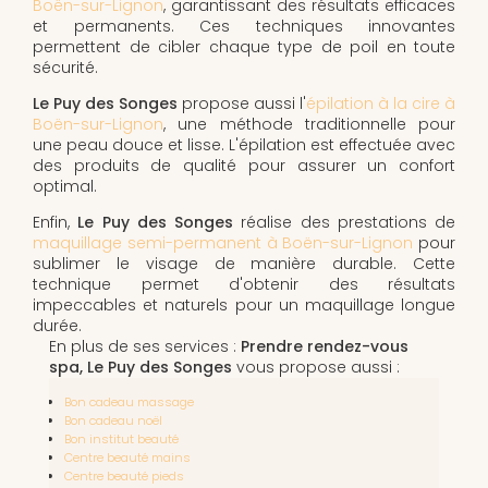
Boën-sur-Lignon
, garantissant des résultats efficaces
et permanents. Ces techniques innovantes
permettent de cibler chaque type de poil en toute
sécurité.
Le Puy des Songes
propose aussi l'
épilation à la cire à
Boën-sur-Lignon
, une méthode traditionnelle pour
une peau douce et lisse. L'épilation est effectuée avec
des produits de qualité pour assurer un confort
optimal.
Enfin,
Le Puy des Songes
réalise des prestations de
maquillage semi-permanent à Boën-sur-Lignon
pour
sublimer le visage de manière durable. Cette
technique permet d'obtenir des résultats
impeccables et naturels pour un maquillage longue
durée.
En plus de ses services :
Prendre rendez-vous
spa, Le Puy des Songes
vous propose aussi :
Bon cadeau massage
Bon cadeau noël
Bon institut beauté
Centre beauté mains
Centre beauté pieds