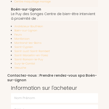
Centre maquillage mariage
Boën-sur-Lignon
Le Puy des Songes Centre de bien-être intervient
à proximité de :
Andrézieux-Bouthéon
Boën-sur-Lignon
Feurs
Montbrison
Montrond-les-Bains
Saint-Cyprien
Saint-Just-Saint-Rambert
Saint-Marcellin-en-Forez
Saint-Romain-le-Puy
Sury-le-Comtal
Veauche
Contactez-nous : Prendre rendez-vous spa Boën-
sur-Lignon
Information sur l'acheteur
Nom Prénom
Téléphone