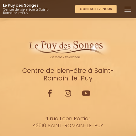
Aller
Le Puy des Songes
au
CONTACTEZ-NOUS
Centre de bien-être à Saint-
Romain-le-Puy
contenu
principal
Centre de bien-être à Saint-
Romain-le-Puy
4 rue Léon Portier
42610 SAINT-ROMAIN-LE-PUY