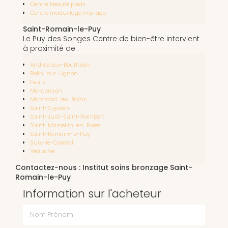
Centre beauté pieds
Centre maquillage mariage
Saint-Romain-le-Puy
Le Puy des Songes Centre de bien-être intervient
à proximité de :
Andrézieux-Bouthéon
Boën-sur-Lignon
Feurs
Montbrison
Montrond-les-Bains
Saint-Cyprien
Saint-Just-Saint-Rambert
Saint-Marcellin-en-Forez
Saint-Romain-le-Puy
Sury-le-Comtal
Veauche
Contactez-nous : Institut soins bronzage Saint-
Romain-le-Puy
Information sur l'acheteur
Nom Prénom