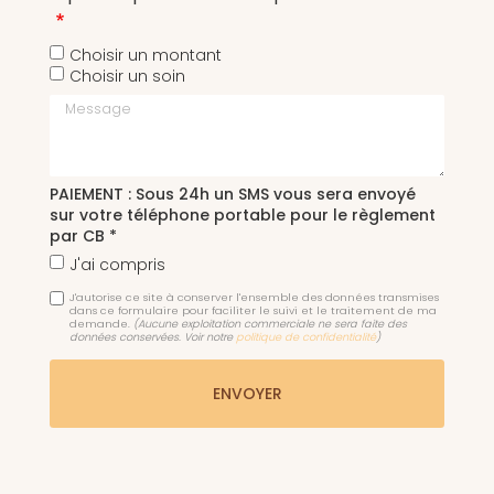
Choisir un montant
Choisir un soin
Message
PAIEMENT : Sous 24h un SMS vous sera envoyé
sur votre téléphone portable pour le règlement
par CB *
J'ai compris
J'autorise ce site à conserver l'ensemble des données transmises
dans ce formulaire pour faciliter le suivi et le traitement de ma
demande.
(Aucune exploitation commerciale ne sera faite des
données conservées. Voir notre
politique de confidentialité
)