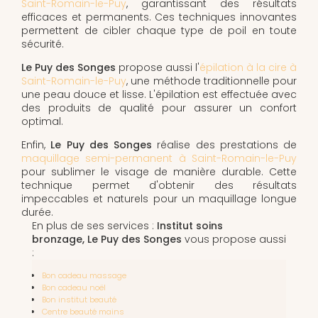
Saint-Romain-le-Puy
, garantissant des résultats
efficaces et permanents. Ces techniques innovantes
permettent de cibler chaque type de poil en toute
sécurité.
Le Puy des Songes
propose aussi l'
épilation à la cire à
Saint-Romain-le-Puy
, une méthode traditionnelle pour
une peau douce et lisse. L'épilation est effectuée avec
des produits de qualité pour assurer un confort
optimal.
Enfin,
Le Puy des Songes
réalise des prestations de
maquillage semi-permanent à Saint-Romain-le-Puy
pour sublimer le visage de manière durable. Cette
technique permet d'obtenir des résultats
impeccables et naturels pour un maquillage longue
durée.
En plus de ses services :
Institut soins
bronzage, Le Puy des Songes
vous propose aussi
:
Bon cadeau massage
Bon cadeau noël
Bon institut beauté
Centre beauté mains