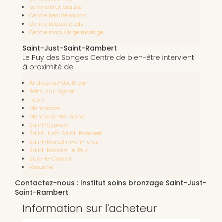
Bon institut beauté
Centre beauté mains
Centre beauté pieds
Centre maquillage mariage
Saint-Just-Saint-Rambert
Le Puy des Songes Centre de bien-être intervient
à proximité de :
Andrézieux-Bouthéon
Boën-sur-Lignon
Feurs
Montbrison
Montrond-les-Bains
Saint-Cyprien
Saint-Just-Saint-Rambert
Saint-Marcellin-en-Forez
Saint-Romain-le-Puy
Sury-le-Comtal
Veauche
Contactez-nous : Institut soins bronzage Saint-Just-
Saint-Rambert
Information sur l'acheteur