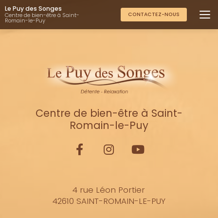
Aller
Le Puy des Songes
au
CONTACTEZ-NOUS
Centre de bien-être à Saint-
Romain-le-Puy
contenu
principal
Centre de bien-être à Saint-
Romain-le-Puy
4 rue Léon Portier
42610 SAINT-ROMAIN-LE-PUY