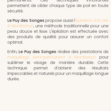
permanents. Ces techniques innovantes
permettent de cibler chaque type de poil en toute
sécurité.
Le Puy des Songes
propose aussi l'
épilation à la cire
à Montbrison
, une méthode traditionnelle pour une
peau douce et lisse. L'épilation est effectuée avec
des produits de qualité pour assurer un confort
optimal.
Enfin,
Le Puy des Songes
réalise des prestations de
maquillage semi-permanent à Montbrison
pour
sublimer le visage de manière durable. Cette
technique permet d'obtenir des résultats
impeccables et naturels pour un maquillage longue
durée.