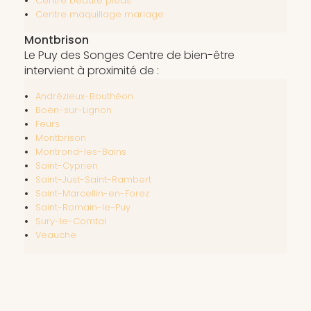
Centre beauté pieds
Centre maquillage mariage
Montbrison
Le Puy des Songes Centre de bien-être
intervient à proximité de :
Andrézieux-Bouthéon
Boën-sur-Lignon
Feurs
Montbrison
Montrond-les-Bains
Saint-Cyprien
Saint-Just-Saint-Rambert
Saint-Marcellin-en-Forez
Saint-Romain-le-Puy
Sury-le-Comtal
Veauche