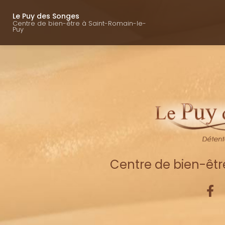
Navigation princ
Aller
au
Le Puy des Songes
Centre de bien-être à Saint-Romain-le-
contenu
Puy
principal
Centre de bien-êt