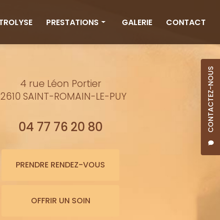
CTROLYSE
PRESTATIONS
GALERIE
CONTACT
Rituels
Massages
CONTACTEZ-NOUS
4 rue Léon Portier
Minceur
2610 SAINT-ROMAIN-LE-PUY
Soins visage
Bienfaits de l'eau
04 77 76 20 80
Beauté
Épilation cire
PRENDRE RENDEZ-VOUS
Maquillage semi-permanent
OFFRIR UN SOIN