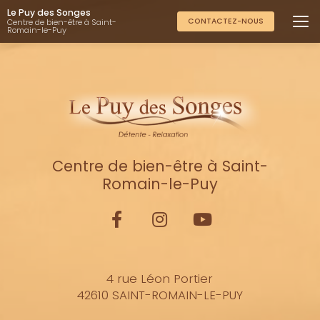
Aller
Le Puy des Songes
au
CONTACTEZ-NOUS
Centre de bien-être à Saint-
Romain-le-Puy
contenu
principal
Centre de bien-être à Saint-
Romain-le-Puy
4 rue Léon Portier
42610 SAINT-ROMAIN-LE-PUY