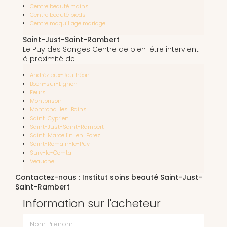
Centre beauté mains
Centre beauté pieds
Centre maquillage mariage
Saint-Just-Saint-Rambert
Le Puy des Songes Centre de bien-être intervient
à proximité de :
Andrézieux-Bouthéon
Boën-sur-Lignon
Feurs
Montbrison
Montrond-les-Bains
Saint-Cyprien
Saint-Just-Saint-Rambert
Saint-Marcellin-en-Forez
Saint-Romain-le-Puy
Sury-le-Comtal
Veauche
Contactez-nous : Institut soins beauté Saint-Just-
Saint-Rambert
Information sur l'acheteur
Nom Prénom