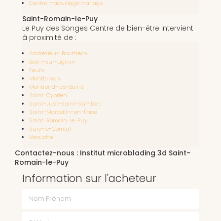
Centre maquillage mariage
Saint-Romain-le-Puy
Le Puy des Songes Centre de bien-être intervient
à proximité de :
Andrézieux-Bouthéon
Boën-sur-Lignon
Feurs
Montbrison
Montrond-les-Bains
Saint-Cyprien
Saint-Just-Saint-Rambert
Saint-Marcellin-en-Forez
Saint-Romain-le-Puy
Sury-le-Comtal
Veauche
Contactez-nous : Institut microblading 3d Saint-
Romain-le-Puy
Information sur l'acheteur
Nom Prénom
Téléphone