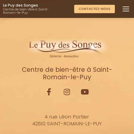
Aller
Le Puy des Songes
au
CONTACTEZ-NOUS
Centre de bien-être à Saint-
Romain-le-Puy
contenu
principal
Centre de bien-être à Saint-
Romain-le-Puy
4 rue Léon Portier
42610 SAINT-ROMAIN-LE-PUY