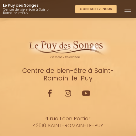
Aller
Le Puy des Songes
au
CONTACTEZ-NOUS
Centre de bien-être à Saint-
Romain-le-Puy
contenu
principal
Centre de bien-être à Saint-
Romain-le-Puy
4 rue Léon Portier
42610 SAINT-ROMAIN-LE-PUY