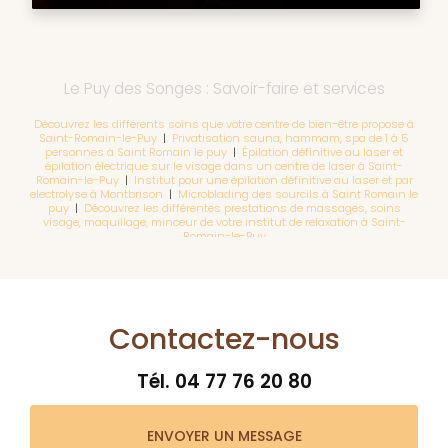
Le Puy des Songes : Savoir-faire et services
Découvrez les différents soins que votre centre de bien-être propose à
Saint-Romain-le-Puy
|
Privatisation sauna, hammam, spa de 1 à 5
personnes à Saint Romain le puy
|
Épilation définitive au laser et
épilation électrique sur le visage dans un centre de laser à Saint-
Romain-le-Puy
|
Institut pour une épilation définitive au laser et par
electrolyse à Montbrison
|
Microblading des sourcils à Saint Romain le
puy
|
Découvrez les différentes prestations de massages, soins
visage, maquillage, minceur de votre institut de relaxation à Saint-
Romain-le-Puy
Contactez-nous
Tél.
04 77 76 20 80
ENVOYER UN MESSAGE