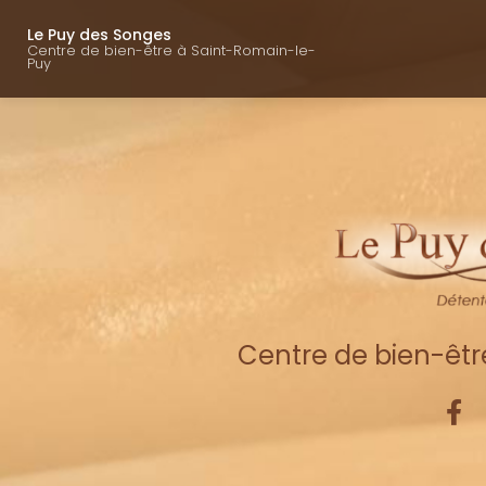
Navigation princ
Aller
au
Le Puy des Songes
Centre de bien-être à Saint-Romain-le-
contenu
Puy
principal
Centre de bien-êt