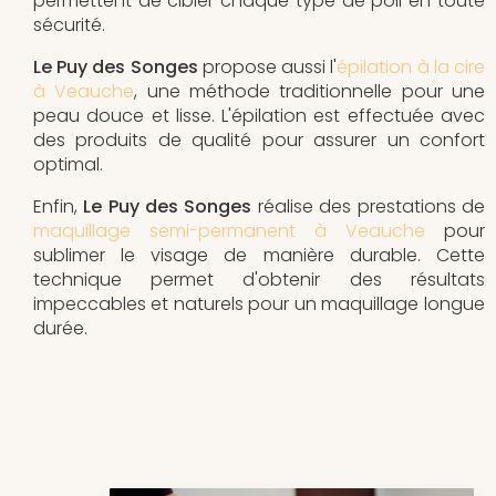
permettent de cibler chaque type de poil en toute
sécurité.
Le Puy des Songes
propose aussi l'
épilation à la cire
à Veauche
, une méthode traditionnelle pour une
peau douce et lisse. L'épilation est effectuée avec
des produits de qualité pour assurer un confort
optimal.
Enfin,
Le Puy des Songes
réalise des prestations de
maquillage semi-permanent à Veauche
pour
sublimer le visage de manière durable. Cette
technique permet d'obtenir des résultats
impeccables et naturels pour un maquillage longue
durée.