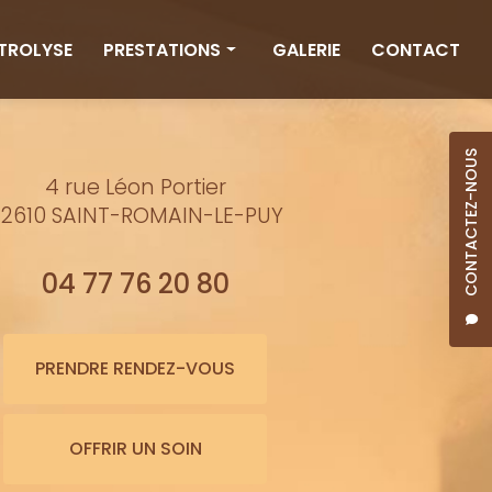
CTROLYSE
PRESTATIONS
GALERIE
CONTACT
Rituels
Massages
CONTACTEZ-NOUS
4 rue Léon Portier
Minceur
2610 SAINT-ROMAIN-LE-PUY
Soins visage
Bienfaits de l'eau
04 77 76 20 80
Beauté
Épilation cire
PRENDRE RENDEZ-VOUS
Maquillage semi-permanent
OFFRIR UN SOIN