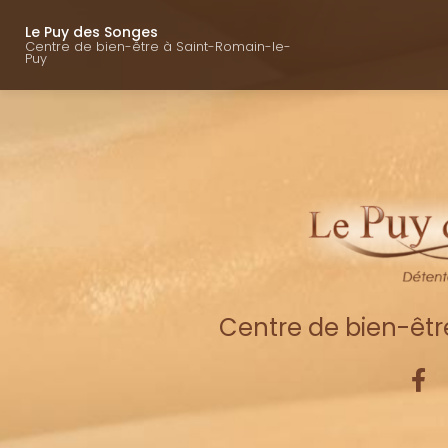
Navigation princ
Aller
au
Le Puy des Songes
Centre de bien-être à Saint-Romain-le-
contenu
Puy
principal
Centre de bien-êt