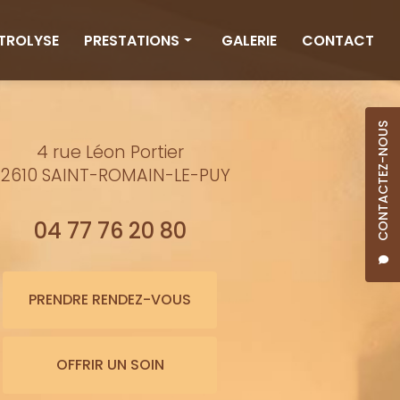
CTROLYSE
PRESTATIONS
GALERIE
CONTACT
Rituels
Massages
CONTACTEZ-NOUS
4 rue Léon Portier
Minceur
2610 SAINT-ROMAIN-LE-PUY
Soins visage
Bienfaits de l'eau
04 77 76 20 80
Beauté
Épilation cire
PRENDRE RENDEZ-VOUS
Maquillage semi-permanent
OFFRIR UN SOIN