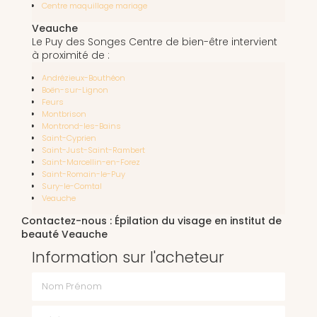
Centre maquillage mariage
Veauche
Le Puy des Songes Centre de bien-être intervient
à proximité de :
Andrézieux-Bouthéon
Boën-sur-Lignon
Feurs
Montbrison
Montrond-les-Bains
Saint-Cyprien
Saint-Just-Saint-Rambert
Saint-Marcellin-en-Forez
Saint-Romain-le-Puy
Sury-le-Comtal
Veauche
Contactez-nous : Épilation du visage en institut de
beauté Veauche
Information sur l'acheteur
Nom Prénom
Téléphone