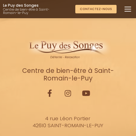
Aller
Le Puy des Songes
au
CONTACTEZ-NOUS
Centre de bien-être à Saint-
Romain-le-Puy
contenu
principal
Centre de bien-être à Saint-
Romain-le-Puy
4 rue Léon Portier
42610 SAINT-ROMAIN-LE-PUY