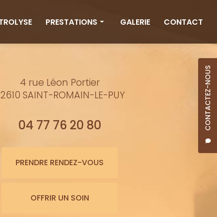
CTROLYSE
PRESTATIONS
GALERIE
CONTACT
Rituels
Massages
CONTACTEZ-NOUS
4 rue Léon Portier
Minceur
2610 SAINT-ROMAIN-LE-PUY
Soins visage
Bienfaits de l'eau
04 77 76 20 80
Beauté
Épilation cire
PRENDRE RENDEZ-VOUS
Maquillage semi-permanent
OFFRIR UN SOIN