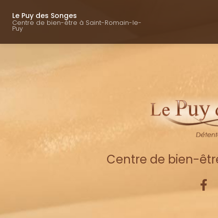
Navigation princ
Aller
au
Le Puy des Songes
Centre de bien-être à Saint-Romain-le-
contenu
Puy
principal
Centre de bien-êt