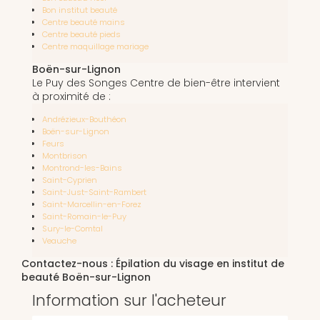
Bon institut beauté
Centre beauté mains
Centre beauté pieds
Centre maquillage mariage
Boën-sur-Lignon
Le Puy des Songes Centre de bien-être intervient
à proximité de :
Andrézieux-Bouthéon
Boën-sur-Lignon
Feurs
Montbrison
Montrond-les-Bains
Saint-Cyprien
Saint-Just-Saint-Rambert
Saint-Marcellin-en-Forez
Saint-Romain-le-Puy
Sury-le-Comtal
Veauche
Contactez-nous : Épilation du visage en institut de
beauté Boën-sur-Lignon
Information sur l'acheteur