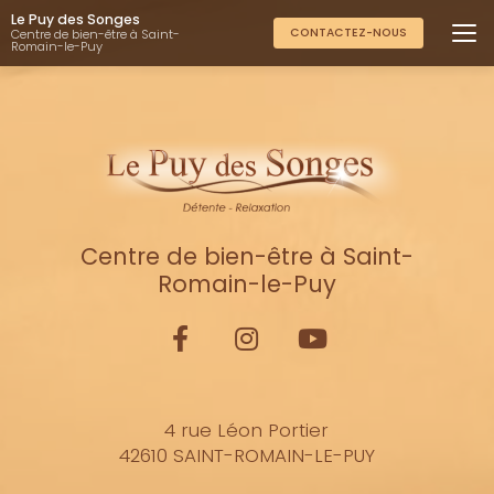
Aller
Le Puy des Songes
au
CONTACTEZ-NOUS
Centre de bien-être à Saint-
Romain-le-Puy
contenu
principal
Centre de bien-être à Saint-
Romain-le-Puy
4 rue Léon Portier
42610 SAINT-ROMAIN-LE-PUY