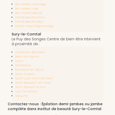
Bon cadeau massage
Bon cadeau noël
Bon institut beauté
Centre beauté mains
Centre beauté pieds
Centre maquillage mariage
Sury-le-Comtal
Le Puy des Songes Centre de bien-être intervient
à proximité de :
Andrézieux-Bouthéon
Boën-sur-Lignon
Feurs
Montbrison
Montrond-les-Bains
Saint-Cyprien
Saint-Just-Saint-Rambert
Saint-Marcellin-en-Forez
Saint-Romain-le-Puy
Sury-le-Comtal
Veauche
Contactez-nous : Épilation demi-jambes ou jambe
complète dans institut de beauté Sury-le-Comtal