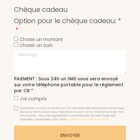
Chèque cadeau
Option pour le chèque cadeau: *
Choisir un montant
Choisir un soin
Message
PAIEMENT : Sous 24h un SMS vous sera envoyé
sur votre téléphone portable pour le règlement
par CB *
J'ai compris
J'autorise ce site à conserver l'ensemble des données transmises
dans ce formulaire pour faciliter le suivi et le traitement de ma
demande.
(Aucune exploitation commerciale ne sera faite des
données conservées. Voir notre
politique de confidentialité
)