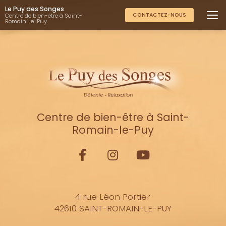
Aller
Le Puy des Songes
au
CONTACTEZ-NOUS
Centre de bien-être à Saint-
Romain-le-Puy
contenu
principal
Centre de bien-être à Saint-
Romain-le-Puy
4 rue Léon Portier
42610 SAINT-ROMAIN-LE-PUY