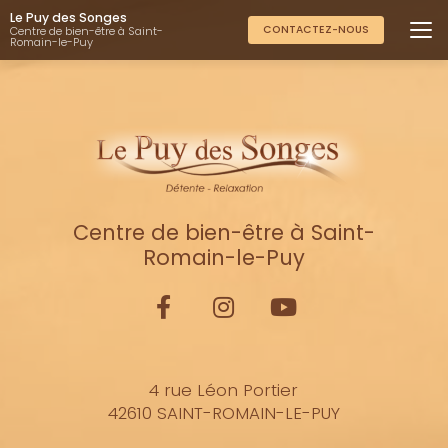
Aller
Le Puy des Songes
au
CONTACTEZ-NOUS
Centre de bien-être à Saint-
Romain-le-Puy
contenu
principal
Centre de bien-être à Saint-
Romain-le-Puy
4 rue Léon Portier
42610 SAINT-ROMAIN-LE-PUY