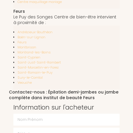
Centre maquillage mariage
Feurs
Le Puy des Songes Centre de bien-être intervient
à proximité de :
Andrézieux-Bouthéon
Boën-sur-Lignon
Feurs
Montbrison
Montrond-les-Bains
Saint-Cyprien
Saint-Just-Saint-Rambert
Saint-Marcellin-en-Forez
Saint-Romain-le-Puy
Sury-le-Comtal
Veauche
Contactez-nous : Épilation demi-jambes ou jambe
complète dans institut de beauté Feurs
Information sur l'acheteur
Nom Prénom
Téléphone