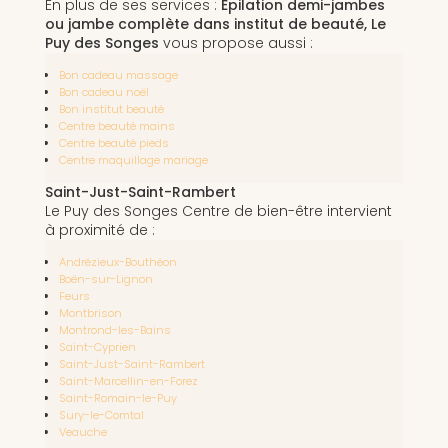
En plus de ses services :
Épilation demi-jambes
ou jambe complète dans institut de beauté, Le
Puy des Songes
vous propose aussi :
Bon cadeau massage
Bon cadeau noël
Bon institut beauté
Centre beauté mains
Centre beauté pieds
Centre maquillage mariage
Saint-Just-Saint-Rambert
Le Puy des Songes Centre de bien-être intervient
à proximité de :
Andrézieux-Bouthéon
Boën-sur-Lignon
Feurs
Montbrison
Montrond-les-Bains
Saint-Cyprien
Saint-Just-Saint-Rambert
Saint-Marcellin-en-Forez
Saint-Romain-le-Puy
Sury-le-Comtal
Veauche