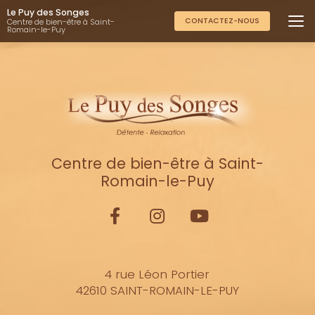
Aller
Le Puy des Songes
au
CONTACTEZ-NOUS
Centre de bien-être à Saint-
Romain-le-Puy
contenu
principal
Centre de bien-être à Saint-
Romain-le-Puy
4 rue Léon Portier
42610 SAINT-ROMAIN-LE-PUY