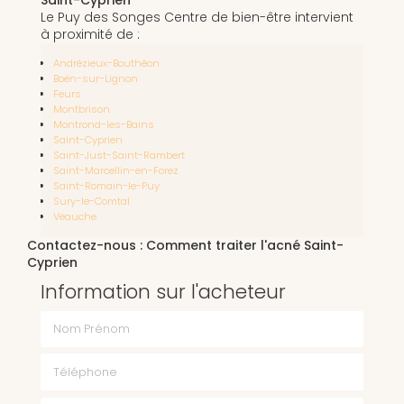
Le Puy des Songes Centre de bien-être intervient
à proximité de :
Andrézieux-Bouthéon
Boën-sur-Lignon
Feurs
Montbrison
Montrond-les-Bains
Saint-Cyprien
Saint-Just-Saint-Rambert
Saint-Marcellin-en-Forez
Saint-Romain-le-Puy
Sury-le-Comtal
Veauche
Contactez-nous : Comment traiter l'acné Saint-
Cyprien
Information sur l'acheteur
Nom Prénom
Téléphone