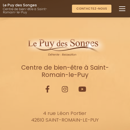
Aller
Le Puy des Songes
au
CONTACTEZ-NOUS
Centre de bien-être à Saint-
Romain-le-Puy
contenu
principal
Centre de bien-être à Saint-
Romain-le-Puy
4 rue Léon Portier
42610 SAINT-ROMAIN-LE-PUY