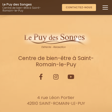
Aller
Le Puy des Songes
au
CONTACTEZ-NOUS
Centre de bien-être à Saint-
Romain-le-Puy
contenu
principal
Centre de bien-être à Saint-
Romain-le-Puy
4 rue Léon Portier
42610 SAINT-ROMAIN-LE-PUY