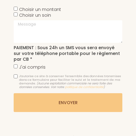
Choisir un montant
Choisir un soin
Message
PAIEMENT : Sous 24h un SMS vous sera envoyé
sur votre téléphone portable pour le règlement
par CB *
J'ai compris
J'autorise ce site à conserver l'ensemble des données transmises
dans ce formulaire pour faciliter le suivi et le traitement de ma
demande.
(Aucune exploitation commerciale ne sera faite des
données conservées. Voir notre
politique de confidentialité
)