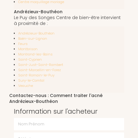
Centre maquillage mariage
Andrézieux-Bouthéon
Le Puy des Songes Centre de bien-être intervient
à proximité de :
Andrézieux-Bouthéon
Boën-sur-Lignon
Feurs
Montbrison
Montrond-les-Bains
Saint-Cyprien
Saint-Just-Saint-Rambert
Saint-Marcellin-en-Forez
Saint-Romain-le-Puy
Sury-le-Comtal
Veauche
Contactez-nous : Comment traiter l'acné
Andrézieux-Bouthéon
Information sur l'acheteur
Nom Prénom
Téléphone