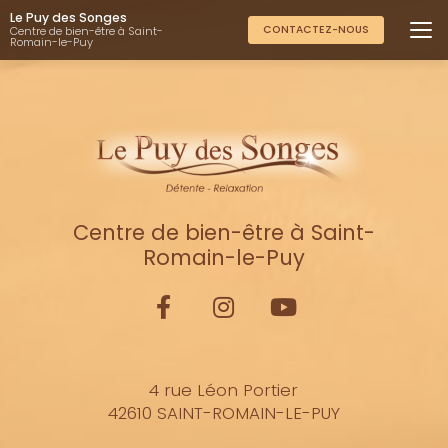
Aller
Le Puy des Songes
au
CONTACTEZ-NOUS
Centre de bien-être à Saint-
Romain-le-Puy
contenu
principal
Centre de bien-être à Saint-
Romain-le-Puy
4 rue Léon Portier
42610 SAINT-ROMAIN-LE-PUY