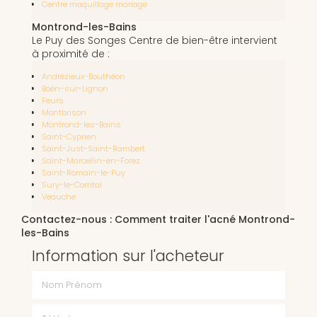
Centre maquillage mariage
Montrond-les-Bains
Le Puy des Songes Centre de bien-être intervient
à proximité de :
Andrézieux-Bouthéon
Boën-sur-Lignon
Feurs
Montbrison
Montrond-les-Bains
Saint-Cyprien
Saint-Just-Saint-Rambert
Saint-Marcellin-en-Forez
Saint-Romain-le-Puy
Sury-le-Comtal
Veauche
Contactez-nous : Comment traiter l'acné Montrond-
les-Bains
Information sur l'acheteur
Nom Prénom
Téléphone