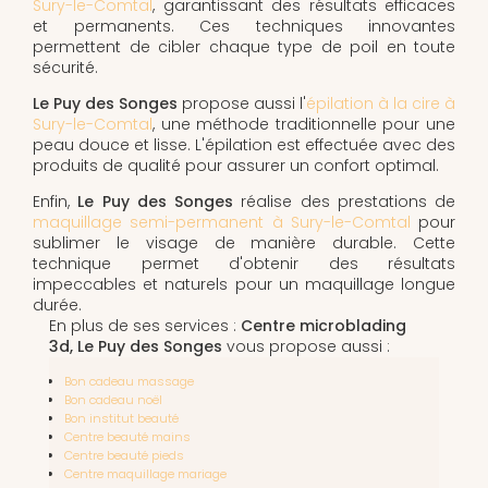
Sury-le-Comtal
, garantissant des résultats efficaces
et permanents. Ces techniques innovantes
permettent de cibler chaque type de poil en toute
sécurité.
Le Puy des Songes
propose aussi l'
épilation à la cire à
Sury-le-Comtal
, une méthode traditionnelle pour une
peau douce et lisse. L'épilation est effectuée avec des
produits de qualité pour assurer un confort optimal.
Enfin,
Le Puy des Songes
réalise des prestations de
maquillage semi-permanent à Sury-le-Comtal
pour
sublimer le visage de manière durable. Cette
technique permet d'obtenir des résultats
impeccables et naturels pour un maquillage longue
durée.
En plus de ses services :
Centre microblading
3d, Le Puy des Songes
vous propose aussi :
Bon cadeau massage
Bon cadeau noël
Bon institut beauté
Centre beauté mains
Centre beauté pieds
Centre maquillage mariage