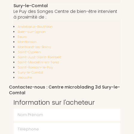
Sury-le-Comtal
Le Puy des Songes Centre de bien-être intervient
à proximité de :
Andrézieux-Bouthéon
Boën-sur-Lignon
Feurs
Montbrison
Montrond-les-Bains
Saint-Cyprien
Saint-Just-Saint-Rambert
Saint-Marcellin-en-Forez
Saint-Romain-le-Puy
Sury-le-Comtal
Veauche
Contactez-nous : Centre microblading 3d Sury-le-
Comtal
Information sur l'acheteur
Nom Prénom
Téléphone