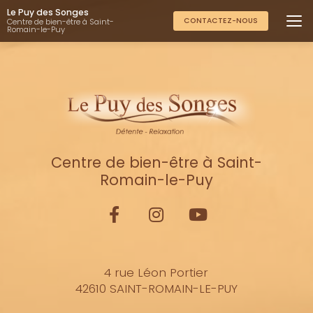
Aller
Le Puy des Songes
au
CONTACTEZ-NOUS
Centre de bien-être à Saint-
Romain-le-Puy
contenu
principal
Centre de bien-être à Saint-
Romain-le-Puy
4 rue Léon Portier
42610 SAINT-ROMAIN-LE-PUY