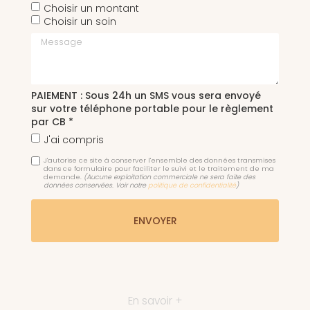
Choisir un montant
Choisir un soin
Message
PAIEMENT : Sous 24h un SMS vous sera envoyé
sur votre téléphone portable pour le règlement
par CB *
J'ai compris
J'autorise ce site à conserver l'ensemble des données transmises
dans ce formulaire pour faciliter le suivi et le traitement de ma
demande.
(Aucune exploitation commerciale ne sera faite des
données conservées. Voir notre
politique de confidentialité
)
En savoir +