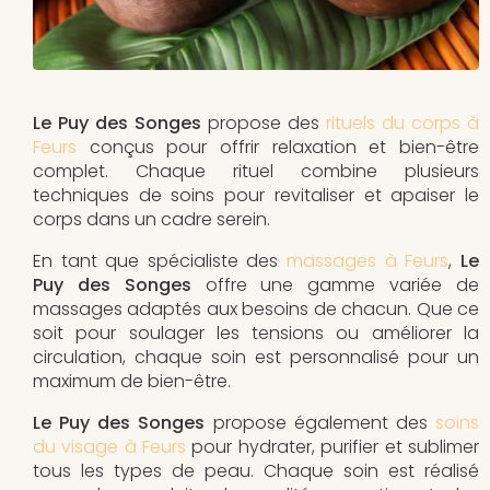
Le Puy des Songes
propose des
rituels du corps à
Feurs
conçus pour offrir relaxation et bien-être
complet. Chaque rituel combine plusieurs
techniques de soins pour revitaliser et apaiser le
corps dans un cadre serein.
En tant que spécialiste des
massages à Feurs
,
Le
Puy des Songes
offre une gamme variée de
massages adaptés aux besoins de chacun. Que ce
soit pour soulager les tensions ou améliorer la
circulation, chaque soin est personnalisé pour un
maximum de bien-être.
Le Puy des Songes
propose également des
soins
du visage à Feurs
pour hydrater, purifier et sublimer
tous les types de peau. Chaque soin est réalisé