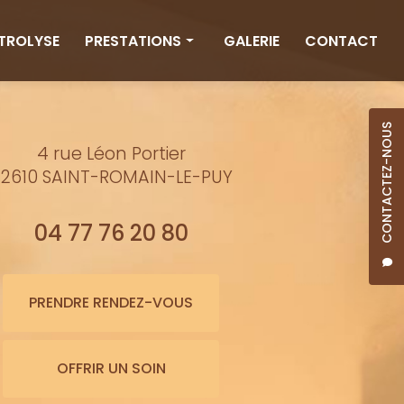
CTROLYSE
PRESTATIONS
GALERIE
CONTACT
Rituels
Massages
CONTACTEZ-NOUS
4 rue Léon Portier
Minceur
2610 SAINT-ROMAIN-LE-PUY
Soins visage
Bienfaits de l'eau
04 77 76 20 80
Beauté
Épilation cire
PRENDRE RENDEZ-VOUS
Maquillage semi-permanent
OFFRIR UN SOIN