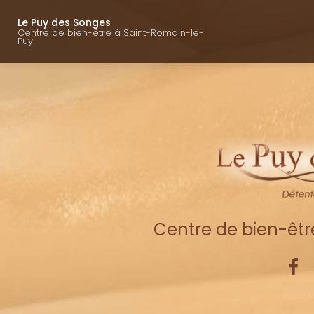
Navigation princ
Aller
au
Le Puy des Songes
Centre de bien-être à Saint-Romain-le-
contenu
Puy
principal
Centre de bien-êt