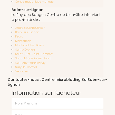
Centre maquillage mariage
Boën-sur-Lignon
Le Puy des Songes Centre de bien-être intervient
à proximité de :
Andrézieux-Bouthéon
Boën-sur-Lignon
Feurs
Montbrison
Montrond-les-Bains
Saint-Cyprien
Saint-Just-Saint-Rambert
Saint-Marcellin-en-Forez
Saint-Romain-le-Puy
Sury-le-Comtal
Veauche
Contactez-nous : Centre microblading 3d Boën-sur-
Lignon
Information sur l'acheteur
Nom Prénom
Téléphone