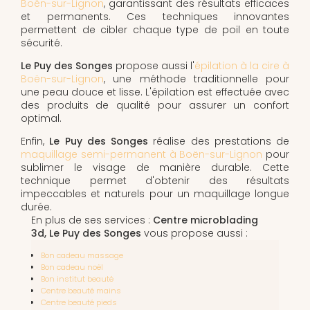
Boën-sur-Lignon
, garantissant des résultats efficaces
et permanents. Ces techniques innovantes
permettent de cibler chaque type de poil en toute
sécurité.
Le Puy des Songes
propose aussi l'
épilation à la cire à
Boën-sur-Lignon
, une méthode traditionnelle pour
une peau douce et lisse. L'épilation est effectuée avec
des produits de qualité pour assurer un confort
optimal.
Enfin,
Le Puy des Songes
réalise des prestations de
maquillage semi-permanent à Boën-sur-Lignon
pour
sublimer le visage de manière durable. Cette
technique permet d'obtenir des résultats
impeccables et naturels pour un maquillage longue
durée.
En plus de ses services :
Centre microblading
3d, Le Puy des Songes
vous propose aussi :
Bon cadeau massage
Bon cadeau noël
Bon institut beauté
Centre beauté mains
Centre beauté pieds