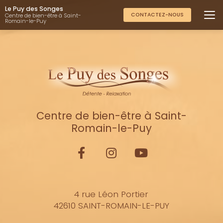
Aller
Le Puy des Songes
au
CONTACTEZ-NOUS
Centre de bien-être à Saint-
Romain-le-Puy
contenu
principal
Centre de bien-être à Saint-
Romain-le-Puy
4 rue Léon Portier
42610 SAINT-ROMAIN-LE-PUY