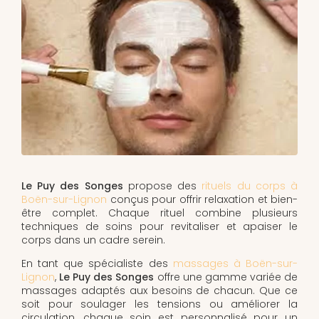
Le Puy des Songes
propose des
rituels du corps à
Boën-sur-Lignon
conçus pour offrir relaxation et bien-
être complet. Chaque rituel combine plusieurs
techniques de soins pour revitaliser et apaiser le
corps dans un cadre serein.
En tant que spécialiste des
massages à Boën-sur-
Lignon
,
Le Puy des Songes
offre une gamme variée de
massages adaptés aux besoins de chacun. Que ce
soit pour soulager les tensions ou améliorer la
circulation, chaque soin est personnalisé pour un