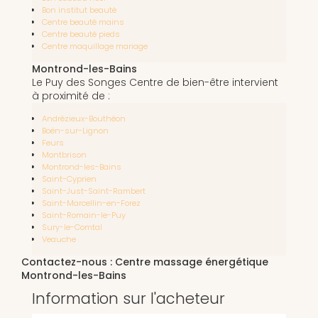
Bon institut beauté
Centre beauté mains
Centre beauté pieds
Centre maquillage mariage
Montrond-les-Bains
Le Puy des Songes Centre de bien-être intervient
à proximité de :
Andrézieux-Bouthéon
Boën-sur-Lignon
Feurs
Montbrison
Montrond-les-Bains
Saint-Cyprien
Saint-Just-Saint-Rambert
Saint-Marcellin-en-Forez
Saint-Romain-le-Puy
Sury-le-Comtal
Veauche
Contactez-nous : Centre massage énergétique
Montrond-les-Bains
Information sur l'acheteur