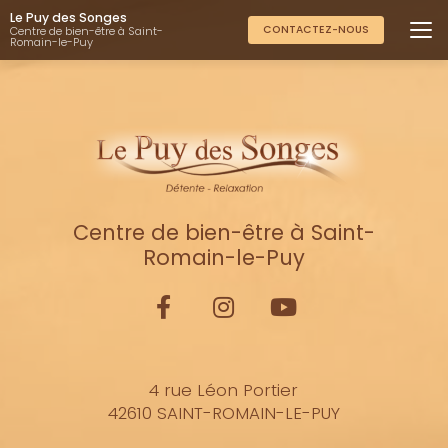
Aller
Le Puy des Songes
au
CONTACTEZ-NOUS
Centre de bien-être à Saint-
Romain-le-Puy
contenu
principal
Centre de bien-être à Saint-
Romain-le-Puy
4 rue Léon Portier
42610 SAINT-ROMAIN-LE-PUY