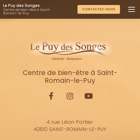
Aller
Le Puy des Songes
au
CONTACTEZ-NOUS
Centre de bien-être à Saint-
Romain-le-Puy
contenu
principal
Centre de bien-être à Saint-
Romain-le-Puy
4 rue Léon Portier
42610 SAINT-ROMAIN-LE-PUY