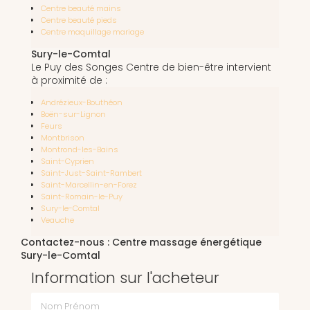
Centre beauté mains
Centre beauté pieds
Centre maquillage mariage
Sury-le-Comtal
Le Puy des Songes Centre de bien-être intervient
à proximité de :
Andrézieux-Bouthéon
Boën-sur-Lignon
Feurs
Montbrison
Montrond-les-Bains
Saint-Cyprien
Saint-Just-Saint-Rambert
Saint-Marcellin-en-Forez
Saint-Romain-le-Puy
Sury-le-Comtal
Veauche
Contactez-nous : Centre massage énergétique
Sury-le-Comtal
Information sur l'acheteur
Nom Prénom