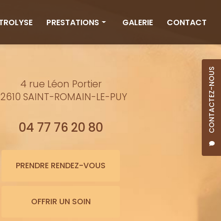
CTROLYSE
PRESTATIONS
GALERIE
CONTACT
Rituels
Massages
CONTACTEZ-NOUS
4 rue Léon Portier
Minceur
2610 SAINT-ROMAIN-LE-PUY
Soins visage
Bienfaits de l'eau
04 77 76 20 80
Beauté
Épilation cire
PRENDRE RENDEZ-VOUS
Maquillage semi-permanent
OFFRIR UN SOIN