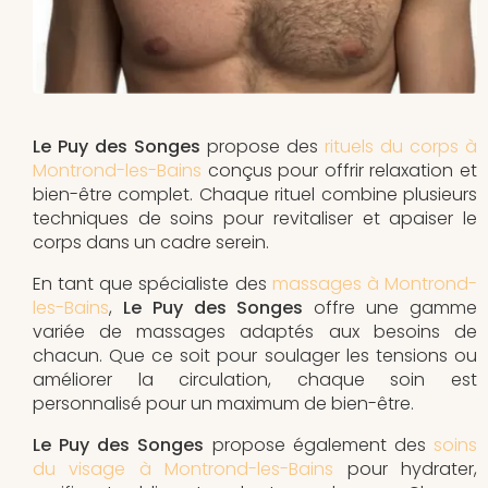
Le Puy des Songes
propose des
rituels du corps à
Montrond-les-Bains
conçus pour offrir relaxation et
bien-être complet. Chaque rituel combine plusieurs
techniques de soins pour revitaliser et apaiser le
corps dans un cadre serein.
En tant que spécialiste des
massages à Montrond-
les-Bains
,
Le Puy des Songes
offre une gamme
variée de massages adaptés aux besoins de
chacun. Que ce soit pour soulager les tensions ou
améliorer la circulation, chaque soin est
personnalisé pour un maximum de bien-être.
Le Puy des Songes
propose également des
soins
du visage à Montrond-les-Bains
pour hydrater,