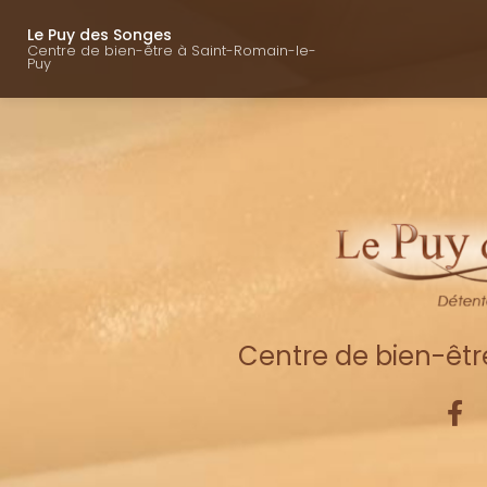
Navigation princ
Aller
au
Le Puy des Songes
Centre de bien-être à Saint-Romain-le-
contenu
Puy
principal
Centre de bien-êt