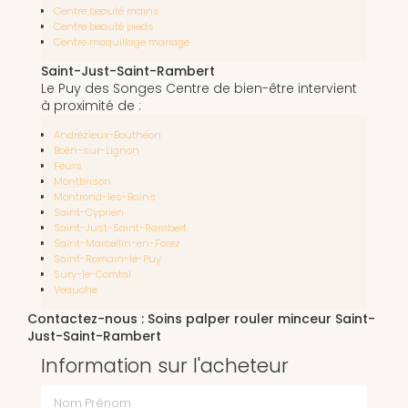
Centre beauté mains
Centre beauté pieds
Centre maquillage mariage
Saint-Just-Saint-Rambert
Le Puy des Songes Centre de bien-être intervient
à proximité de :
Andrézieux-Bouthéon
Boën-sur-Lignon
Feurs
Montbrison
Montrond-les-Bains
Saint-Cyprien
Saint-Just-Saint-Rambert
Saint-Marcellin-en-Forez
Saint-Romain-le-Puy
Sury-le-Comtal
Veauche
Contactez-nous : Soins palper rouler minceur Saint-
Just-Saint-Rambert
Information sur l'acheteur
Nom Prénom