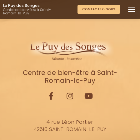
Aller
Le Puy des Songes
au
CONTACTEZ-NOUS
Centre de bien-être à Saint-
Romain-le-Puy
contenu
principal
Centre de bien-être à Saint-
Romain-le-Puy
4 rue Léon Portier
42610 SAINT-ROMAIN-LE-PUY