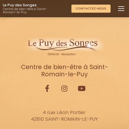
Aller
Le Puy des Songes
au
CONTACTEZ-NOUS
Centre de bien-être à Saint-
Romain-le-Puy
contenu
principal
Centre de bien-être à Saint-
Romain-le-Puy
4 rue Léon Portier
42610 SAINT-ROMAIN-LE-PUY