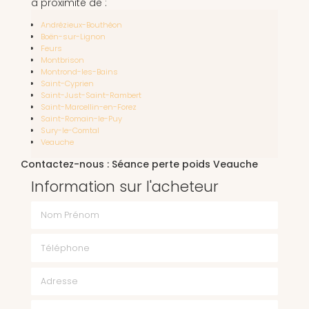
à proximité de :
Andrézieux-Bouthéon
Boën-sur-Lignon
Feurs
Montbrison
Montrond-les-Bains
Saint-Cyprien
Saint-Just-Saint-Rambert
Saint-Marcellin-en-Forez
Saint-Romain-le-Puy
Sury-le-Comtal
Veauche
Contactez-nous : Séance perte poids Veauche
Information sur l'acheteur
Nom Prénom
Téléphone
Email