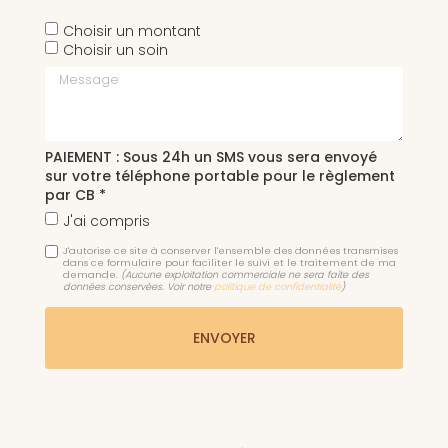
Choisir un montant
Choisir un soin
Message
PAIEMENT : Sous 24h un SMS vous sera envoyé
sur votre téléphone portable pour le règlement
par CB *
J'ai compris
J'autorise ce site à conserver l'ensemble des données transmises
dans ce formulaire pour faciliter le suivi et le traitement de ma
demande.
(Aucune exploitation commerciale ne sera faite des
données conservées. Voir notre
politique de confidentialité
)