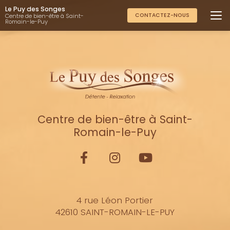
Aller
Le Puy des Songes
au
CONTACTEZ-NOUS
Centre de bien-être à Saint-
Romain-le-Puy
contenu
principal
Centre de bien-être à Saint-
Romain-le-Puy
4 rue Léon Portier
42610 SAINT-ROMAIN-LE-PUY