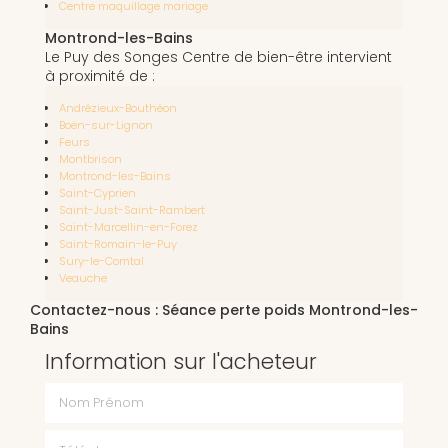
Centre maquillage mariage
Montrond-les-Bains
Le Puy des Songes Centre de bien-être intervient
à proximité de :
Andrézieux-Bouthéon
Boën-sur-Lignon
Feurs
Montbrison
Montrond-les-Bains
Saint-Cyprien
Saint-Just-Saint-Rambert
Saint-Marcellin-en-Forez
Saint-Romain-le-Puy
Sury-le-Comtal
Veauche
Contactez-nous : Séance perte poids Montrond-les-
Bains
Information sur l'acheteur
Nom Prénom
Téléphone