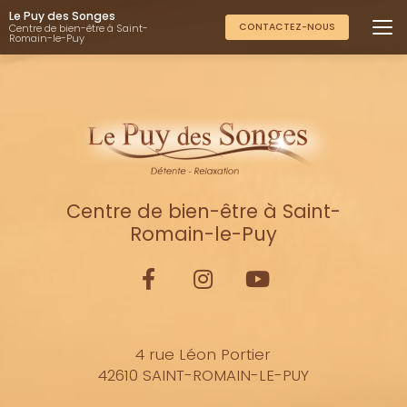
Aller
Le Puy des Songes
au
CONTACTEZ-NOUS
Centre de bien-être à Saint-
Romain-le-Puy
contenu
principal
Centre de bien-être à Saint-
Romain-le-Puy
4 rue Léon Portier
42610 SAINT-ROMAIN-LE-PUY