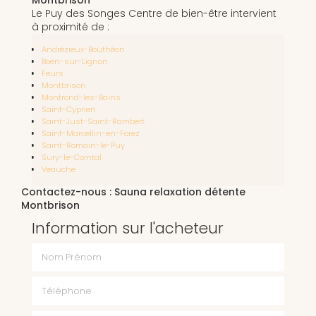
Le Puy des Songes Centre de bien-être intervient
à proximité de :
Andrézieux-Bouthéon
Boën-sur-Lignon
Feurs
Montbrison
Montrond-les-Bains
Saint-Cyprien
Saint-Just-Saint-Rambert
Saint-Marcellin-en-Forez
Saint-Romain-le-Puy
Sury-le-Comtal
Veauche
Contactez-nous : Sauna relaxation détente
Montbrison
Information sur l'acheteur
Nom Prénom
Téléphone