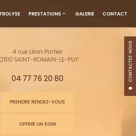
CTROLYSE
PRESTATIONS
GALERIE
CONTACT
Rituels
Massages
CONTACTEZ-NOUS
4 rue Léon Portier
Minceur
2610 SAINT-ROMAIN-LE-PUY
Soins visage
Bienfaits de l'eau
04 77 76 20 80
Beauté
Épilation cire
PRENDRE RENDEZ-VOUS
Maquillage semi-permanent
OFFRIR UN SOIN