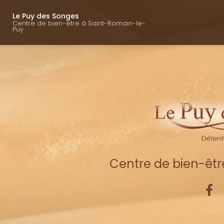
Navigation princ
Aller
au
Le Puy des Songes
Centre de bien-être à Saint-Romain-le-
contenu
Puy
principal
Centre de bien-êt