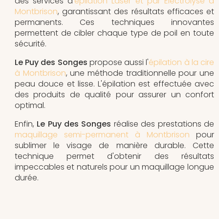
des services d'
épilation Laser et par Electrolyse à
Montbrison
, garantissant des résultats efficaces et
permanents. Ces techniques innovantes
permettent de cibler chaque type de poil en toute
sécurité.
Le Puy des Songes
propose aussi l'
épilation à la cire
à Montbrison
, une méthode traditionnelle pour une
peau douce et lisse. L'épilation est effectuée avec
des produits de qualité pour assurer un confort
optimal.
Enfin,
Le Puy des Songes
réalise des prestations de
maquillage semi-permanent à Montbrison
pour
sublimer le visage de manière durable. Cette
technique permet d'obtenir des résultats
impeccables et naturels pour un maquillage longue
durée.