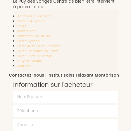
Le Puy des Songes Centre de bien-être intervient
à proximité de :
Andrézieux-Bouthéon
Boën-sur-Lignon
Feurs
Montbrison
Montrond-les-Bains
Saint-Cyprien
Saint-Just-Saint-Rambert
Saint-Marcellin-en-Forez
Saint-Romain-le-Puy
Sury-le-Comtal
Veauche
Contactez-nous : Institut soins relaxant Montbrison
Information sur l'acheteur
Nom Prénom
Téléphone