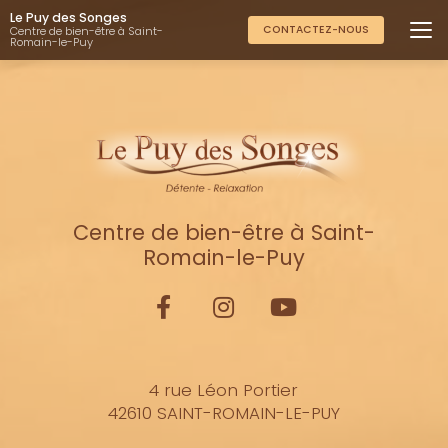
Aller
Le Puy des Songes
au
CONTACTEZ-NOUS
Centre de bien-être à Saint-
Romain-le-Puy
contenu
principal
Centre de bien-être à Saint-
Romain-le-Puy
4 rue Léon Portier
42610 SAINT-ROMAIN-LE-PUY